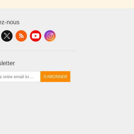
ez-nous
letter
S'ABONNER