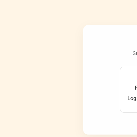
St
Log