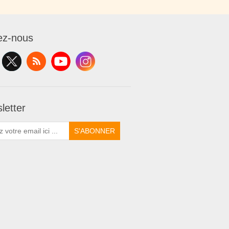
ez-nous
letter
S'ABONNER