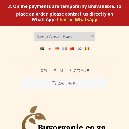
⚠️ Online payments are temporarily unavailable. To
place an order, please contact us directly on
WhatsApp:
Chat on WhatsApp
등록
로그인
희망 목록
(0)
쇼핑 카트
(0)