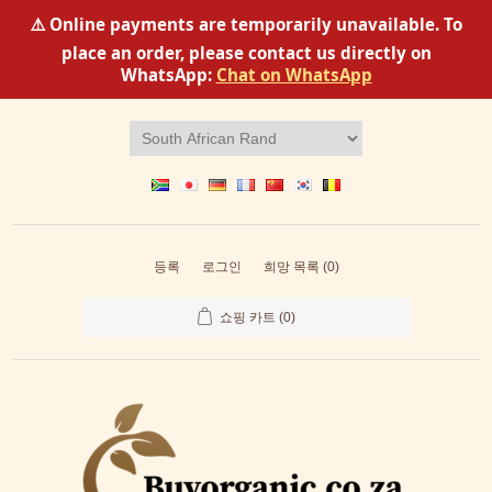
⚠️ Online payments are temporarily unavailable. To
place an order, please contact us directly on
WhatsApp:
Chat on WhatsApp
등록
로그인
희망 목록
(0)
쇼핑 카트
(0)