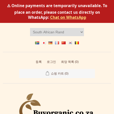
⚠️ Online payments are temporarily unavailable. To
place an order, please contact us directly on
WhatsApp:
Chat on WhatsApp
등록
로그인
희망 목록
(0)
쇼핑 카트
(0)