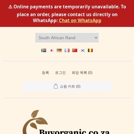
⚠️ Online payments are temporarily unavailable. To
place an order, please contact us directly on
WhatsApp:
Chat on WhatsApp
등록
로그인
희망 목록
(0)
쇼핑 카트
(0)