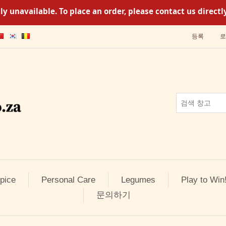
y unavailable. To place an order, please contact us direc
등록
로
pice
Personal Care
Legumes
Play to Win
문의하기