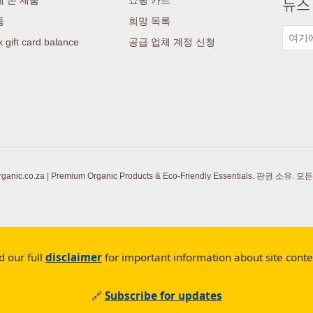
뉴스
품
희망 목록
 gift card balance
공급 업체 계정 신청
ic.co.za | Premium Organic Products & Eco-Friendly Essentials. 판권 소유.
모든
d our full
disclaimer
for important information about site cont
🔗
Subscribe for updates