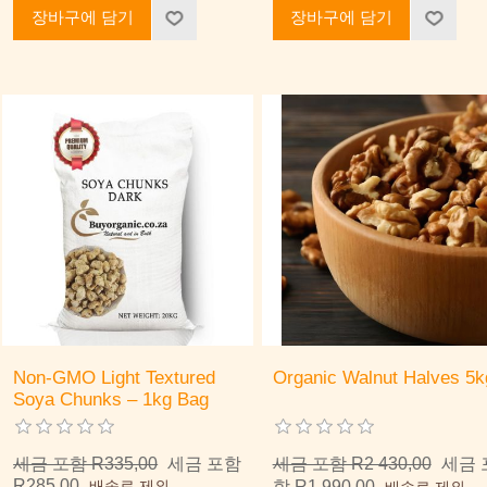
장바구에 담기
장바구에 담기
Non-GMO Light Textured
Organic Walnut Halves 5k
Soya Chunks – 1kg Bag
세금 포함 R335,00
세금 포함
세금 포함 R2 430,00
세금 
R285,00
배송료 제외
함 R1 990,00
배송료 제외