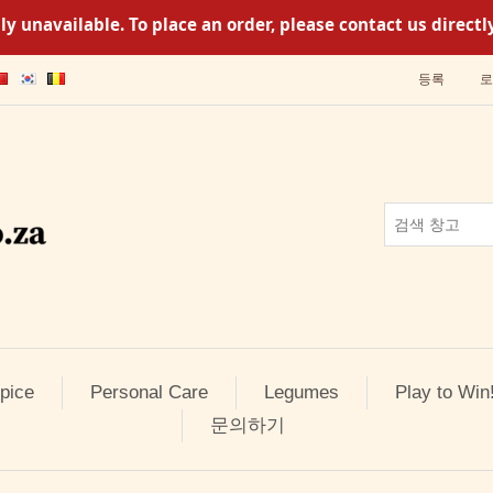
y unavailable. To place an order, please contact us direc
등록
로
pice
Personal Care
Legumes
Play to Win
문의하기