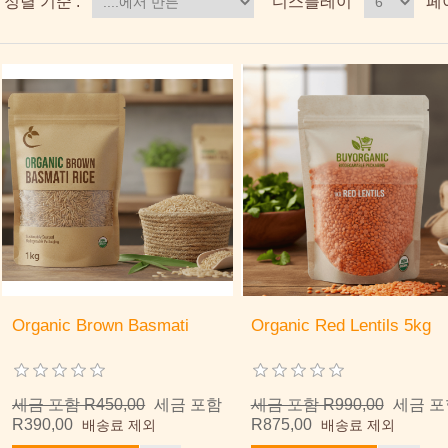
정렬 기준 :
디스플레이
페
Organic Brown Basmati
Organic Red Lentils 5kg
세금 포함 R450,00
세금 포함
세금 포함 R990,00
세금 포
R390,00
R875,00
배송료 제외
배송료 제외