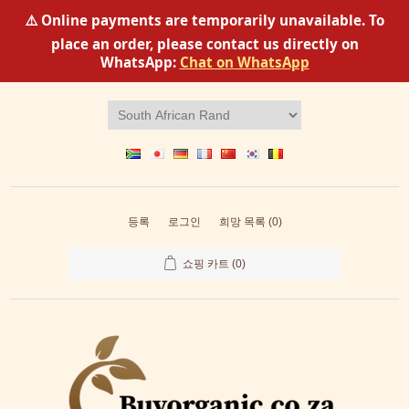
⚠️ Online payments are temporarily unavailable. To
place an order, please contact us directly on
WhatsApp:
Chat on WhatsApp
등록
로그인
희망 목록
(0)
쇼핑 카트
(0)