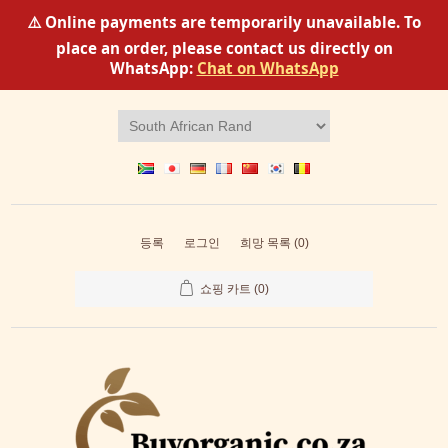
⚠️ Online payments are temporarily unavailable. To
place an order, please contact us directly on
WhatsApp:
Chat on WhatsApp
등록
로그인
희망 목록
(0)
쇼핑 카트
(0)