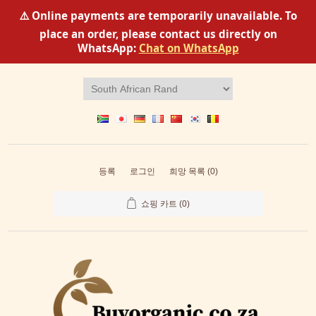
⚠️ Online payments are temporarily unavailable. To
place an order, please contact us directly on
WhatsApp:
Chat on WhatsApp
등록
로그인
희망 목록
(0)
쇼핑 카트
(0)