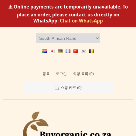
⚠️ Online payments are temporarily unavailable. To
place an order, please contact us directly on
WhatsApp:
Chat on WhatsApp
등록
로그인
희망 목록
(0)
쇼핑 카트
(0)