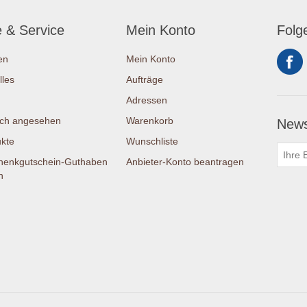
e & Service
Mein Konto
Folg
en
Mein Konto
lles
Aufträge
Adressen
ich angesehen
Warenkorb
News
kte
Wunschliste
henkgutschein-Guthaben
Anbieter-Konto beantragen
n