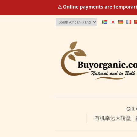
⚠️ Online payments are temporaril
Gift
有机幸运大转盘 |