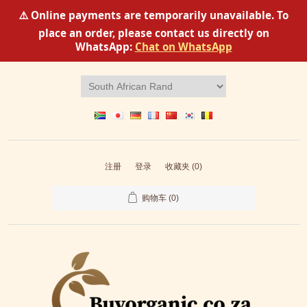
⚠️ Online payments are temporarily unavailable. To
place an order, please contact us directly on
WhatsApp:
Chat on WhatsApp
注册
登录
收藏夹
(0)
购物车
(0)