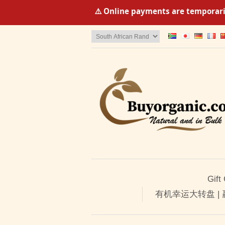
⚠️ Online payments are temporaril
Gift
有机幸运大转盘 |