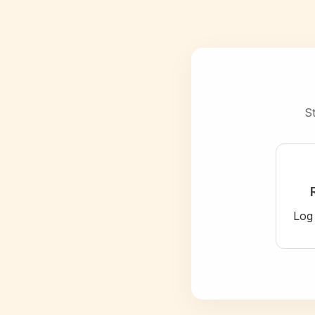
St
Log