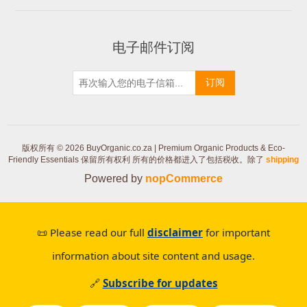
电子邮件订阅
订阅
版权所有 © 2026 BuyOrganic.co.za | Premium Organic Products & Eco-
Friendly Essentials 保留所有权利
所有的价格都进入了包括税收。除了
shipping
Powered by
nopCommerce
📜 Please read our full
disclaimer
for important
information about site content and usage.
🔗
Subscribe for updates