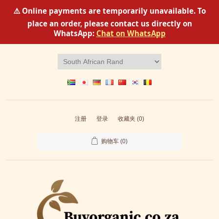
⚠️ Online payments are temporarily unavailable. To
place an order, please contact us directly on
WhatsApp:
Chat on WhatsApp
注册
登录
收藏夹
(0)
购物车
(0)