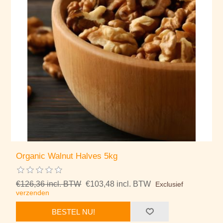
Organic Walnut Halves 5kg
€126,36 incl. BTW
€103,48 incl. BTW
Exclusief
verzenden
BESTEL NU!