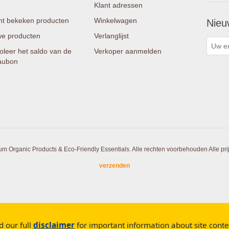
Klant adressen
t bekeken producten
Winkelwagen
Nieu
e producten
Verlanglijst
oleer het saldo van de
Verkoper aanmelden
aubon
um Organic Products & Eco-Friendly Essentials. Alle rechten voorbehouden
Alle pr
verzenden
d our full
disclaimer
for important information about site cont