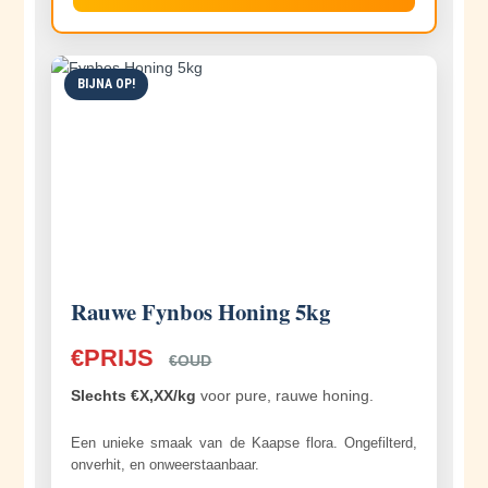
BIJNA OP!
Rauwe Fynbos Honing 5kg
€PRIJS
€OUD
Slechts €X,XX/kg
voor pure, rauwe honing.
Een unieke smaak van de Kaapse flora. Ongefilterd,
onverhit, en onweerstaanbaar.