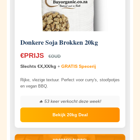
Donkere Soja Brokken 20kg
€PRIJS
€OUD
Slechts €X,XX/kg
+
GRATIS Specerij
Rijke, vlezige textuur. Perfect voor curry's, stoofpotjes
en vegan BBQ.
🔥
53
keer verkocht deze week!
Bekijk 20kg Deal