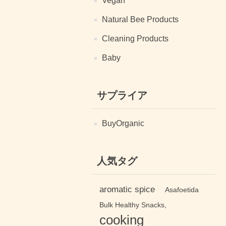
Vegan
Natural Bee Products
Cleaning Products
Baby
サプライア
BuyOrganic
人気タグ
aromatic spice
Asafoetida
Bulk Healthy Snacks,
cooking