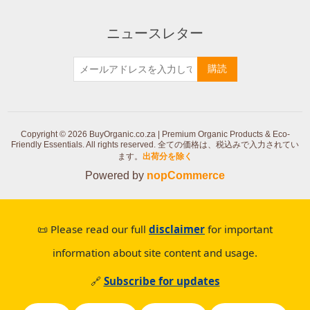
ニュースレター
購読
Copyright © 2026 BuyOrganic.co.za | Premium Organic Products & Eco-
Friendly Essentials. All rights reserved.
全ての価格は、税込みで入力されてい
ます。
出荷分を除く
Powered by
nopCommerce
📜 Please read our full
disclaimer
for important
information about site content and usage.
🔗
Subscribe for updates