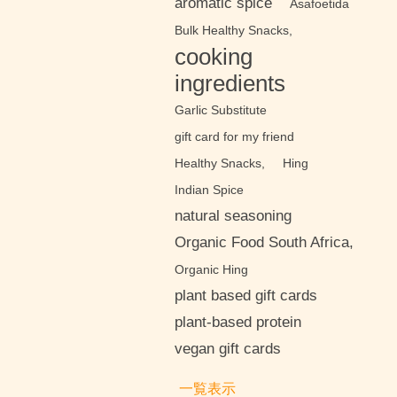
aromatic spice
Asafoetida
Bulk Healthy Snacks,
cooking
ingredients
Garlic Substitute
gift card for my friend
Healthy Snacks,
Hing
Indian Spice
natural seasoning
Organic Food South Africa,
Organic Hing
plant based gift cards
plant-based protein
vegan gift cards
一覧表示