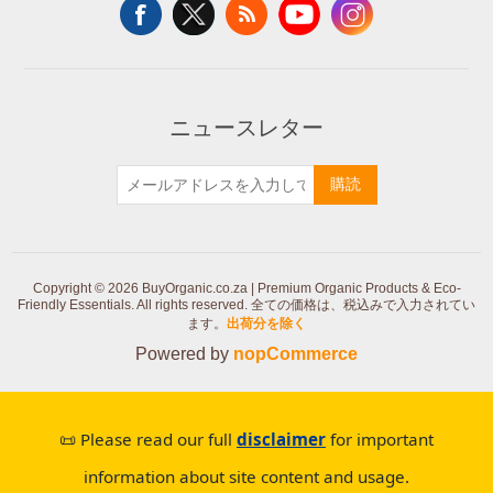
ニュースレター
購読
Copyright © 2026 BuyOrganic.co.za | Premium Organic Products & Eco-
Friendly Essentials. All rights reserved.
全ての価格は、税込みで入力されてい
ます。
出荷分を除く
Powered by
nopCommerce
📜 Please read our full
disclaimer
for important
information about site content and usage.