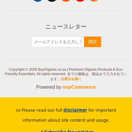
ニュースレター
購読
Copyright © 2026 BuyOrganic.co.za | Premium Organic Products & Eco-
Friendly Essentials. All rights reserved.
全ての価格は、税込みで入力されてい
ます。
出荷分を除く
Powered by
nopCommerce
📜 Please read our full
disclaimer
for important
information about site content and usage.
🔗
Subscribe for updates