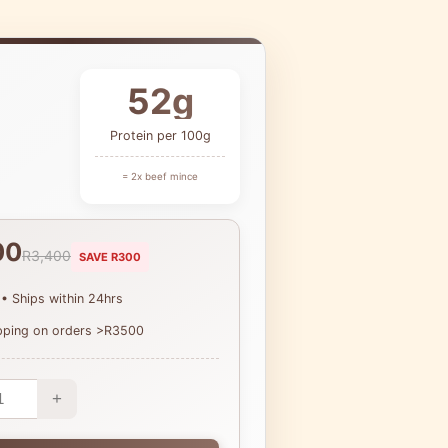
52g
Protein per 100g
= 2x beef mince
00
R3,400
SAVE R300
 • Ships within 24hrs
ipping on orders >R3500
+