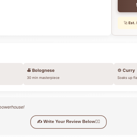
🚀
Est. 
🍝 Bolognese
🍲 Curry
30 min masterpiece
Soaks up fl
n powerhouse!
✍️ Write Your Review Below👇🏼