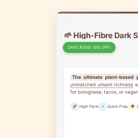
🌱 High-Fibre Dark
SAVE R300! (9% OFF)
The ultimate plant-based 
unmatched umami richness
wi
for bolognese, tacos, or vegan
🌾
High Fibre
⚡
Quick Prep
🌍