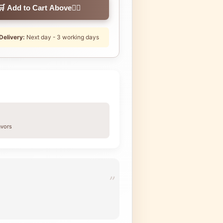
🛒 Add to Cart Above👆🏼
Delivery:
Next day - 3 working days
avors
”