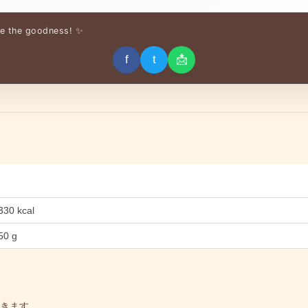
re the goodness! ✨
f
t
📩
330 kcal
50 g
きます