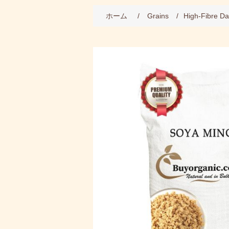
属性名
属
ホーム
/
Grains
/
High-Fibre D