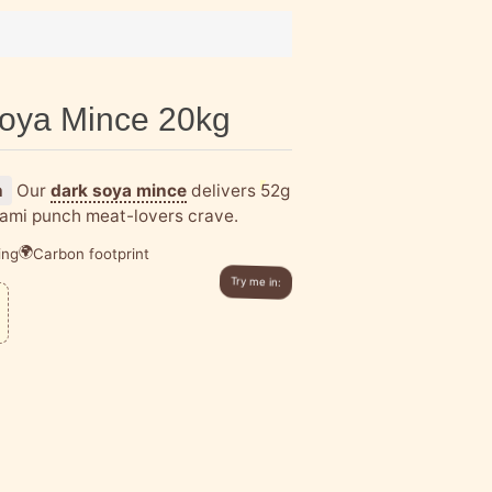
Soya Mince 20kg
n
Our
dark soya mince
delivers
52g
ami punch
meat-lovers crave.
🌍
ing
Carbon footprint
Try me in: