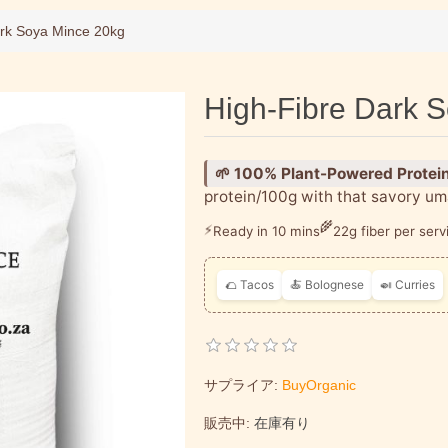
性値
ark Soya Mince 20kg
High-Fibre Dark 
🌱 100% Plant-Powered Protei
protein/100g
with that
savory um
⚡
Ready in 10 mins
🌾
22g fiber per serv
🌮 Tacos
🍝 Bolognese
🍛 Curries
サプライア:
BuyOrganic
販売中:
在庫有り