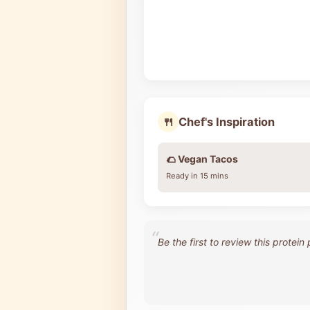
🍴
Chef's Inspiration
🌮 Vegan Tacos
Ready in 15 mins
“
Be the first to review this protei