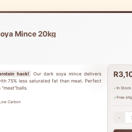
 Soya Mince 20kg
R3,1
protein hack!
Our dark soya mince delivers
th 75% less saturated fat than meat. Perfect
 "meat"balls.
✓
In Stock
✓
Free sh
Low Carbon
-