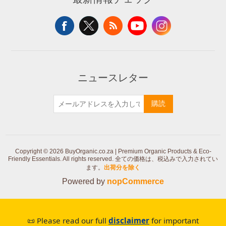
ニュースレター
購読
Copyright © 2026 BuyOrganic.co.za | Premium Organic Products & Eco-
Friendly Essentials. All rights reserved.
全ての価格は、税込みで入力されてい
ます。
出荷分を除く
Powered by
nopCommerce
📜 Please read our full
disclaimer
for important