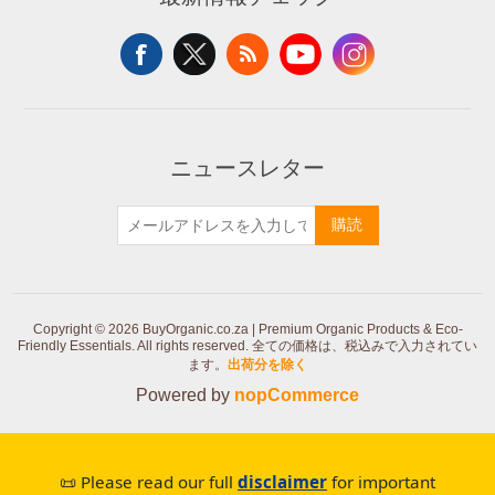
ニュースレター
購読
Copyright © 2026 BuyOrganic.co.za | Premium Organic Products & Eco-
Friendly Essentials. All rights reserved.
全ての価格は、税込みで入力されてい
ます。
出荷分を除く
Powered by
nopCommerce
📜 Please read our full
disclaimer
for important