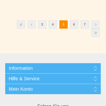
3
4
5
6
7
Information
Hilfe & Service
Mein Konto