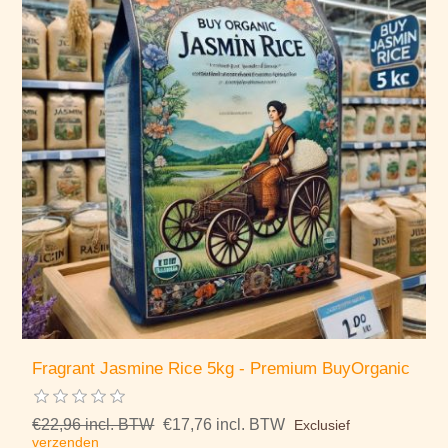
Fragrant Jasmine Rice 5kg - Premium BuyOrganic
€22,96 incl. BTW
€17,76 incl. BTW
Exclusief
verzenden