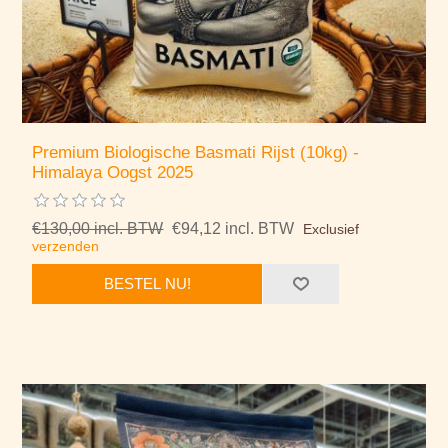
Premium Biologische Basmati Rijst (10kg) -
Himalaya Oogst 2025
€130,00 incl. BTW
€94,12 incl. BTW
Exclusief
verzenden
BESTEL NU!