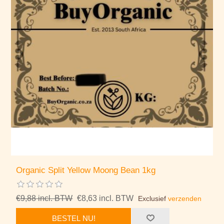
Organic Split Yellow Moong Bean 1kg
€9,88 incl. BTW
€8,63 incl. BTW
Exclusief
verzenden
BESTEL NU!