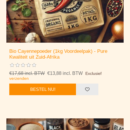
Bio Cayennepoeder (1kg Voordeelpak) - Pure
Kwaliteit uit Zuid-Afrika
€17,68 incl. BTW
€13,88 incl. BTW
Exclusief
verzenden
BESTEL NU!