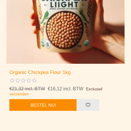
Organic Chickpea Flour 1kg
€21,32 incl. BTW
€16,12 incl. BTW
Exclusief
verzenden
BESTEL NU!