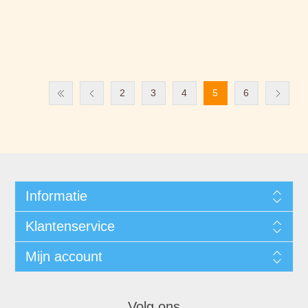
2
3
4
5
6
Informatie
Klantenservice
Mijn account
Volg ons