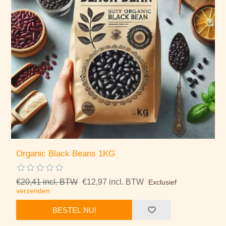
Organic Black Beans 1KG
€20,41 incl. BTW
€12,97 incl. BTW
Exclusief
verzenden
BESTEL NU!