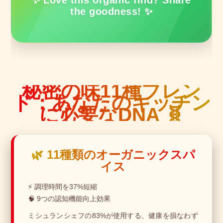
✨ Love this organic find? Share
the goodness! ✨
秘密の味11種ブレン
ド：あなたのキッチン
に必要なDNA 🧬
🌿 11種類のオーガニックスパ
イス
⚡ 調理時間を37%短縮
🧠 9つの認知機能向上効果
ミシュランシェフの83%が使用する、健康を損なわず