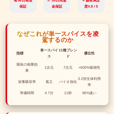
🚀 即日発送
✅ 30日間返
⭐ 顧客満足
保証
金保証
度4.9 / 5
なぜこれが単一スパイスを凌
駕するのか
単一スパイ
11種ブレン
指標
優位性
ス
ド
風味の相乗効
1次元
7次元
+600%複雑性
果
3.2倍生体利用
栄養吸収率
孤立
バイオ強化
率
準備時間
4.7分
11秒
96%速い