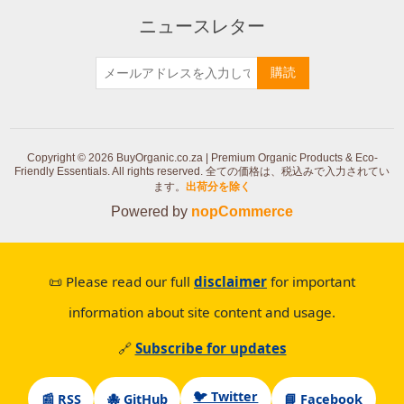
ニュースレター
購読
Copyright © 2026 BuyOrganic.co.za | Premium Organic Products & Eco-
Friendly Essentials. All rights reserved.
全ての価格は、税込みで入力されてい
ます。
出荷分を除く
Powered by
nopCommerce
📜 Please read our full
disclaimer
for important
information about site content and usage.
🔗
Subscribe for updates
🐦 Twitter
📰 RSS
🐙 GitHub
📘 Facebook