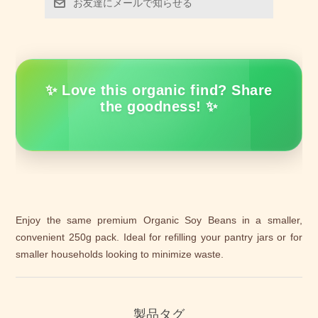
お友達にメールで知らせる
✨ Love this organic find? Share
the goodness! ✨
Enjoy the same premium Organic Soy Beans in a smaller,
convenient 250g pack. Ideal for refilling your pantry jars or for
smaller households looking to minimize waste.
製品タグ