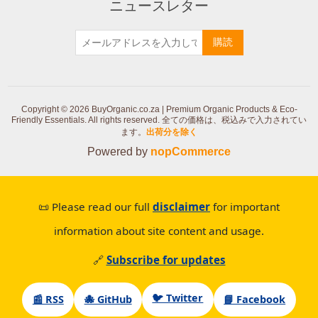
ニュースレター
購読
Copyright © 2026 BuyOrganic.co.za | Premium Organic Products & Eco-
Friendly Essentials. All rights reserved.
全ての価格は、税込みで入力されてい
ます。
出荷分を除く
Powered by
nopCommerce
📜 Please read our full
disclaimer
for important
information about site content and usage.
🔗
Subscribe for updates
🐦 Twitter
📰 RSS
🐙 GitHub
📘 Facebook