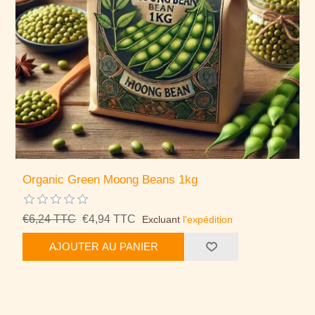
Organic Green Moong Beans 1kg
€6,24 TTC
€4,94 TTC
Excluant
l'expédition
AJOUTER AU PANIER