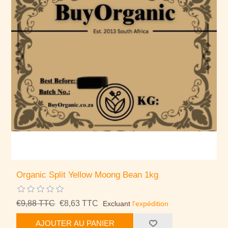
Organic Split Yellow Moong Bean 1kg
€9,88 TTC
€8,63 TTC
Excluant
l'expédition
AJOUTER AU PANIER