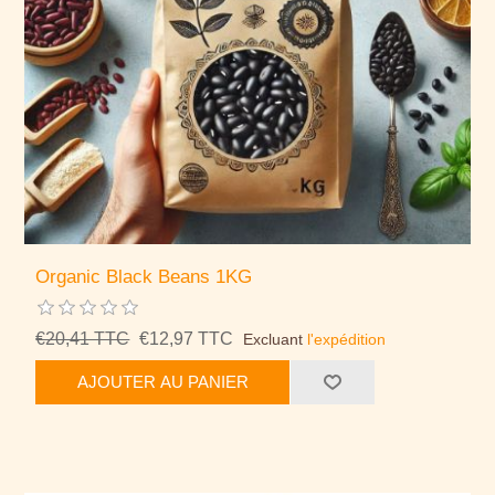
Organic Black Beans 1KG
€20,41 TTC
€12,97 TTC
Excluant
l'expédition
AJOUTER AU PANIER