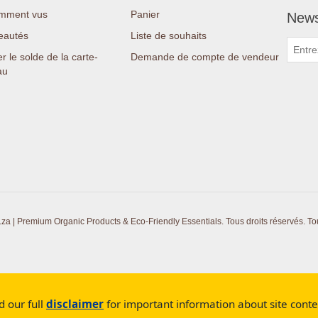
mment vus
Panier
News
eautés
Liste de souhaits
er le solde de la carte-
Demande de compte de vendeur
au
a | Premium Organic Products & Eco-Friendly Essentials. Tous droits réservés.
To
d our full
disclaimer
for important information about site cont