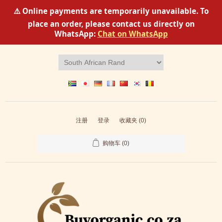
⚠️ Online payments are temporarily unavailable. To
place an order, please contact us directly on
WhatsApp:
Chat on WhatsApp
注册
登录
收藏夹
(0)
购物车
(0)