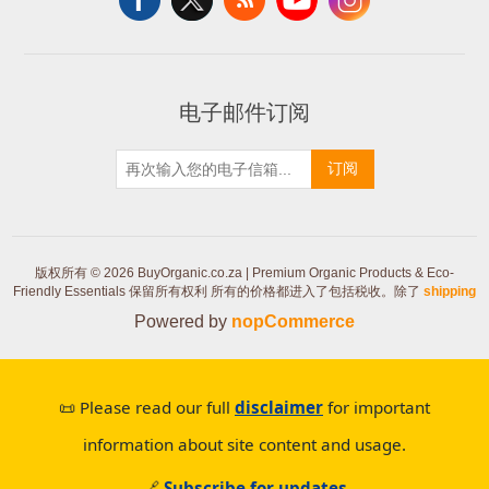
电子邮件订阅
订阅
版权所有 © 2026 BuyOrganic.co.za | Premium Organic Products & Eco-
Friendly Essentials 保留所有权利
所有的价格都进入了包括税收。除了
shipping
Powered by
nopCommerce
📜 Please read our full
disclaimer
for important
information about site content and usage.
🔗
Subscribe for updates