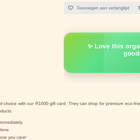
Toevoegen aan verlanglijst
✨ Love this orga
good
 of choice with our R1000 gift card. They can shop for premium eco-fri
oducts.
 immediately.
time.
 show you care!