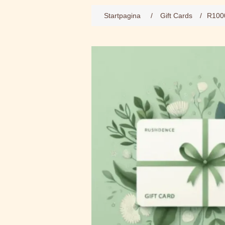
Startpagina
/
Gift Cards
/
R1000