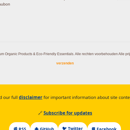
aubon
um Organic Products & Eco-Friendly Essentials. Alle rechten voorbehouden
Alle pr
verzenden
d our full
disclaimer
for important information about site cont
🔗
Subscribe for updates
🐦 Twitter
📰 RSS
🐙 GitHub
📘 Facebook