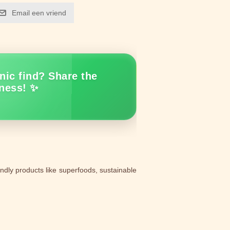
Email een vriend
nic find? Share the
ness! ✨
endly products like superfoods, sustainable