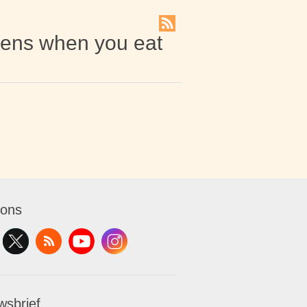
pens when you eat
 ons
wsbrief