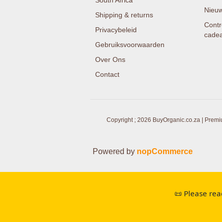
South Africa
Nieuw
Shipping & returns
Contr
Privacybeleid
cade
Gebruiksvoorwaarden
Over Ons
Contact
Copyright ; 2026 BuyOrganic.co.za | Premi
Powered by
nopCommerce
📜 Please rea