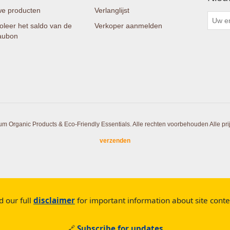
e producten
Verlanglijst
oleer het saldo van de
Verkoper aanmelden
aubon
um Organic Products & Eco-Friendly Essentials. Alle rechten voorbehouden
Alle pr
verzenden
d our full
disclaimer
for important information about site cont
🔗
Subscribe for updates