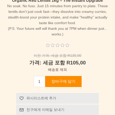
Organic Red Lentils 1kg – The Instant Upgrade
No soak. No fuss.
Just 15 minutes from pantry to plate. These
lentils don’t just cook fast—they dissolve into creamy curries,
stealth-boost your protein intake, and make "healthy" actually
taste like comfort food.
(P.S. Your future self will thank you at 7PM when dinner just...
works.)
이전 가격:
세금 포함 R130,00
가격:
세금 포함 R105,00
배송료 제외
장바구에 담기
위시리스트에 추가
친구에게 이메일 보내기