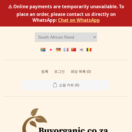
⚠️ Online payments are temporarily unavailable. To
place an order, please contact us directly on
WhatsApp:
Chat on WhatsApp
등록
로그인
희망 목록
(0)
쇼핑 카트
(0)