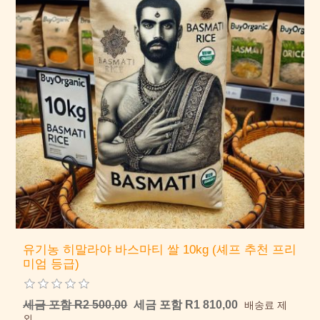
유기농 히말라야 바스마티 쌀 10kg (셰프 추천 프리
미엄 등급)
세금 포함 R2 500,00
세금 포함 R1 810,00
배송료 제
외