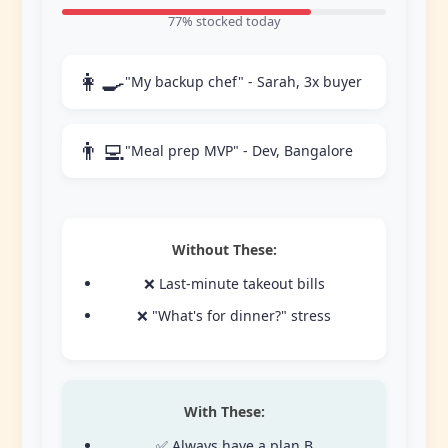
77% stocked today
👩‍🍳
"My backup chef" - Sarah, 3x buyer
👨‍💻
"Meal prep MVP" - Dev, Bangalore
Without These:
❌ Last-minute takeout bills
❌ "What's for dinner?" stress
With These:
✅ Always have a plan B