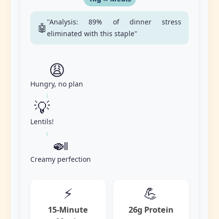
"Analysis: 89% of dinner stress
🤖
eliminated with this staple"
😩
Hungry, no plan
→
💡
Lentils!
→
🍛
Creamy perfection
⚡
💪
15-Minute
26g Protein