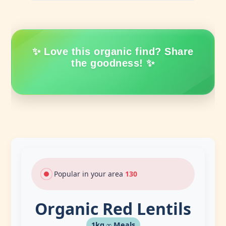
✨ Love this organic find? Share
the goodness! ✨
Trending today
130
Organic Red Lentils
1kg ∞ Meals