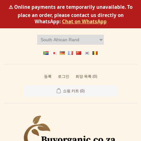
⚠️ Online payments are temporarily unavailable. To
place an order, please contact us directly on
WhatsApp:
Chat on WhatsApp
등록
로그인
희망 목록
(0)
쇼핑 카트
(0)