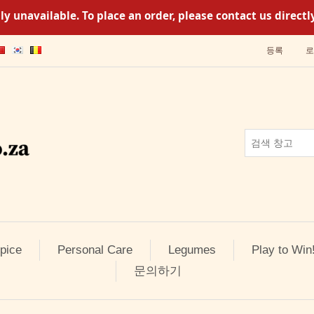
y unavailable. To place an order, please contact us direc
등록
로
pice
Personal Care
Legumes
Play to Win
문의하기