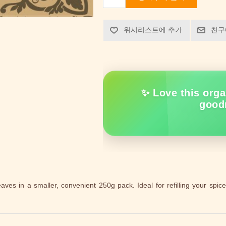
위시리스트에 추가
친구
✨ Love this orga
good
s in a smaller, convenient 250g pack. Ideal for refilling your spice 