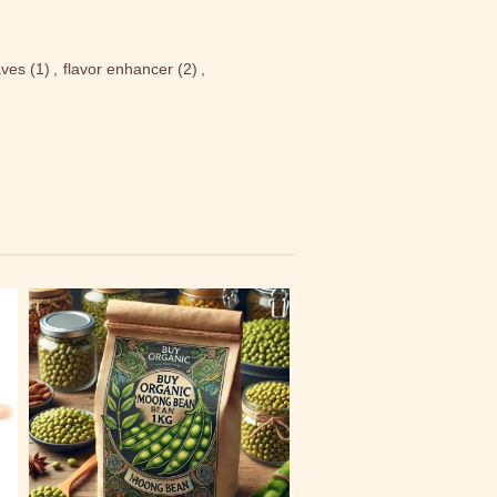
aves
(1)
,
flavor enhancer
(2)
,