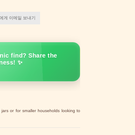
에게 이메일 보내기
nic find? Share the
ness! ✨
jars or for smaller households looking to