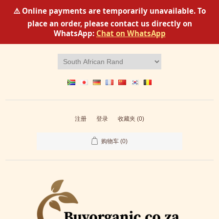
⚠️ Online payments are temporarily unavailable. To
place an order, please contact us directly on
WhatsApp:
Chat on WhatsApp
注册
登录
收藏夹
(0)
购物车
(0)