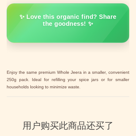
✨ Love this organic find? Share
the goodness! ✨
Enjoy the same premium Whole Jeera in a smaller, convenient
250g pack. Ideal for refilling your spice jars or for smaller
households looking to minimize waste.
用户购买此商品还买了