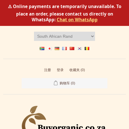
⚠️ Online payments are temporarily unavailable. To
place an order, please contact us directly on
WhatsApp:
Chat on WhatsApp
注册
登录
收藏夹
(0)
购物车
(0)