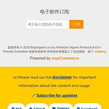
电子邮件订阅
订阅
版权所有 © 2026 BuyOrganic.co.za | Premium Organic Products & Eco-
Friendly Essentials 保留所有权利
所有的价格都进入了包括税收。除了
shipping
Powered by
nopCommerce
📜 Please read our full
disclaimer
for important
information about site content and usage.
🔗
Subscribe for updates
🐦 Twitter
📰 RSS
🐙 GitHub
📘 Facebook