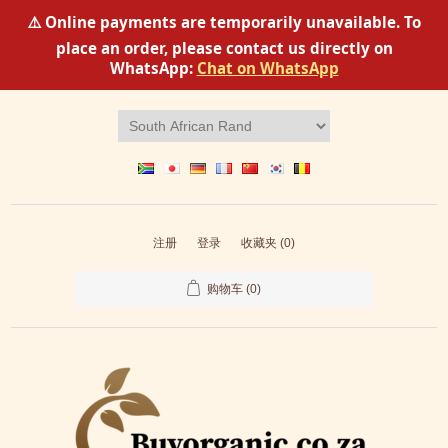
⚠️ Online payments are temporarily unavailable. To
place an order, please contact us directly on
WhatsApp:
Chat on WhatsApp
注册
登录
收藏夹
(0)
购物车
(0)