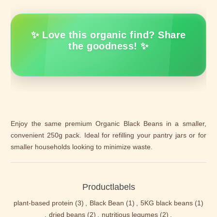
✨ Love this organic find? Share
the goodness! ✨
Enjoy the same premium Organic Black Beans in a smaller,
convenient 250g pack. Ideal for refilling your pantry jars or for
smaller households looking to minimize waste.
Productlabels
plant-based protein
(3)
,
Black Bean
(1)
,
5KG black beans
(1)
,
dried beans
(2)
,
nutritious legumes
(2)
,