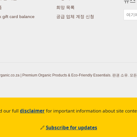
뉴스
품
희망 목록
 gift card balance
공급 업체 계정 신청
ic.co.za | Premium Organic Products & Eco-Friendly Essentials. 판권 소유.
모든
d our full
disclaimer
for important information about site cont
🔗
Subscribe for updates