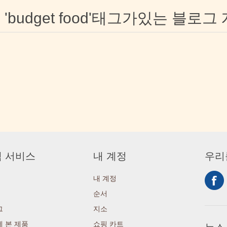
'budget food'태그가있는 블로그
 서비스
내 계정
우리
내 계정
순서
그
지소
 본 제품
쇼핑 카트