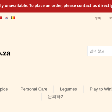
y unavailable. To place an order, please contact us direc
등록
로
pice
Personal Care
Legumes
Play to Win
문의하기