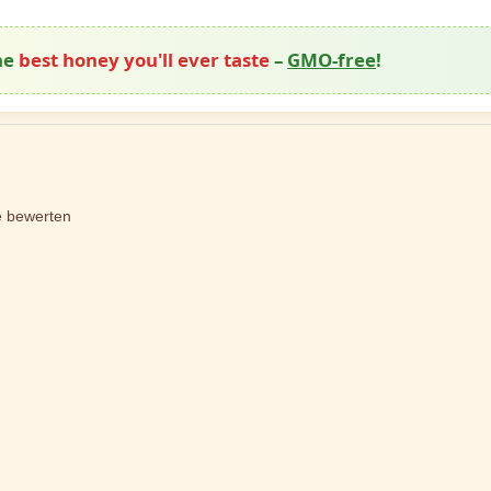
the
best honey you'll ever taste
–
GMO-free
!
e bewerten