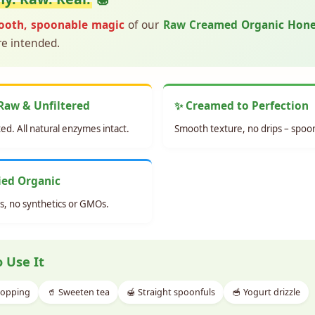
ooth, spoonable magic
of our
Raw Creamed Organic Hon
re intended.
Raw & Unfiltered
✨ Creamed to Perfection
d. All natural enzymes intact.
Smooth texture, no drips – spoo
fied Organic
s, no synthetics or GMOs.
 Use It
topping
🥤 Sweeten tea
🍯 Straight spoonfuls
🥣 Yogurt drizzle