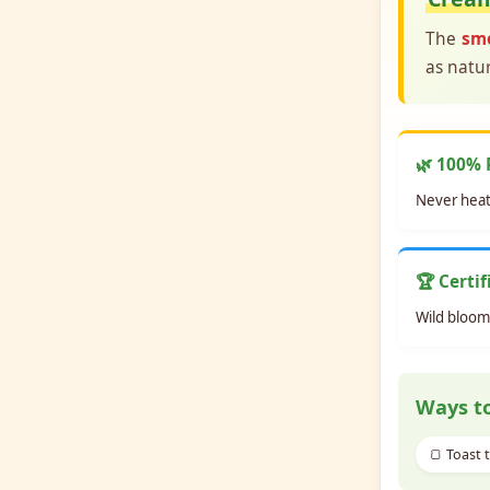
The
sm
as natu
🌿 100% 
Never heate
🏆 Certi
Wild bloom
Ways to
🍞 Toast 