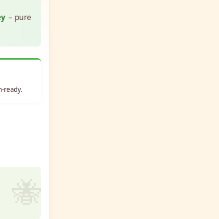
ey
– pure
n-ready.
🐝