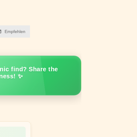
Empfehlen
nic find? Share the
ness! ✨