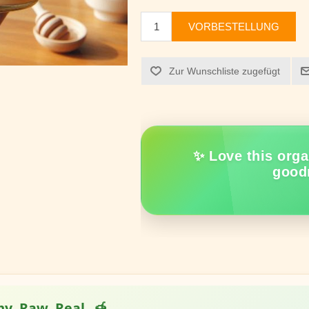
VORBESTELLUNG
Zur Wunschliste zugefügt
✨ Love this orga
good
y. Raw. Real.
🍯