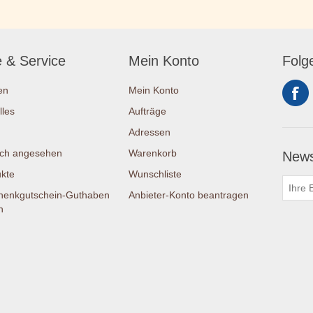
e & Service
Mein Konto
Folg
en
Mein Konto
lles
Aufträge
Adressen
ich angesehen
Warenkorb
News
kte
Wunschliste
henkgutschein-Guthaben
Anbieter-Konto beantragen
n