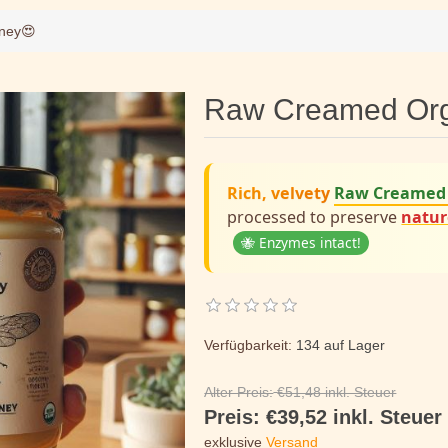
ney😍
Raw Creamed Org
Rich, velvety
Raw Creamed
processed to preserve
natur
🐝 Enzymes intact!
Verfügbarkeit:
134 auf Lager
Alter Preis:
€51,48 inkl. Steuer
Preis:
€39,52 inkl. Steuer
exklusive
Versand