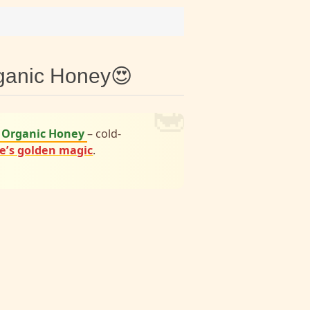
anic Honey😍
🍯
 Organic Honey
– cold-
e’s golden magic
.