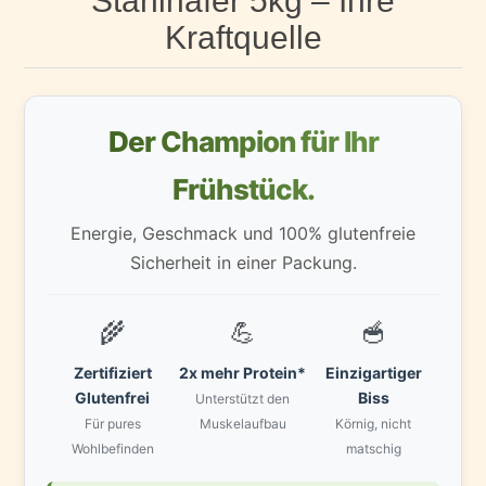
Stahlhafer 5kg – Ihre
Kraftquelle
Der Champion für Ihr
Frühstück.
Energie, Geschmack und 100% glutenfreie
Sicherheit in einer Packung.
🌾
💪
🥣
Zertifiziert
2x mehr Protein*
Einzigartiger
Glutenfrei
Biss
Unterstützt den
Für pures
Muskelaufbau
Körnig, nicht
Wohlbefinden
matschig