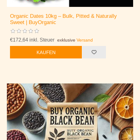
Organic Dates 10kg – Bulk, Pitted & Naturally
Sweet | BuyOrganic
€172,64 inkl. Steuer
exklusive
Versand
KAUFEN